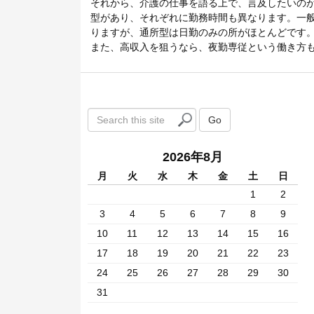
それから、介護の仕事を語る上で、言及したいの
型があり、それぞれに勤務時間も異なります。一般
りますが、通所型は日勤のみの所がほとんどです
また、高収入を狙うなら、夜勤専従という働き方
S
Go
e
a
2026年8月
r
c
月
火
水
木
金
土
日
h
1
2
t
3
4
5
6
7
8
9
h
i
10
11
12
13
14
15
16
s
17
18
19
20
21
22
23
s
24
25
26
27
28
29
30
i
t
31
e